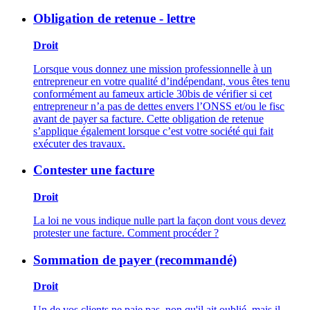
Obligation de retenue - lettre
Droit
Lorsque vous donnez une mission professionnelle à un
entrepreneur en votre qualité d’indépendant, vous êtes tenu
conformément au fameux article 30bis de vérifier si cet
entrepreneur n’a pas de dettes envers l’ONSS et/ou le fisc
avant de payer sa facture. Cette obligation de retenue
s’applique également lorsque c’est votre société qui fait
exécuter des travaux.
Contester une facture
Droit
La loi ne vous indique nulle part la façon dont vous devez
protester une facture. Comment procéder ?
Sommation de payer (recommandé)
Droit
Un de vos clients ne paie pas, non qu'il ait oublié, mais il