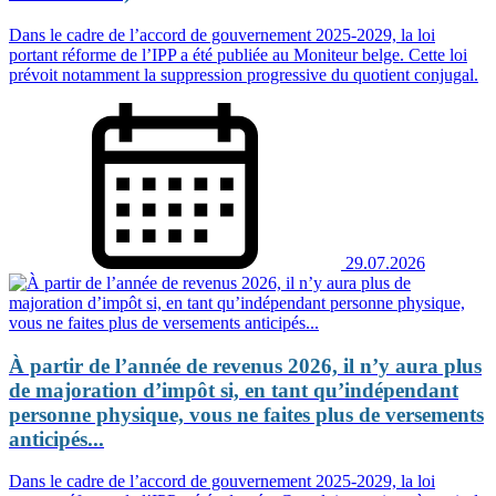
Dans le cadre de l’accord de gouvernement 2025‑2029, la loi
portant réforme de l’IPP a été publiée au Moniteur belge. Cette loi
prévoit notamment la suppression progressive du quotient conjugal.
29.07.2026
À partir de l’année de revenus 2026, il n’y aura plus
de majoration d’impôt si, en tant qu’indépendant
personne physique, vous ne faites plus de versements
anticipés...
Dans le cadre de l’accord de gouvernement 2025-2029, la loi