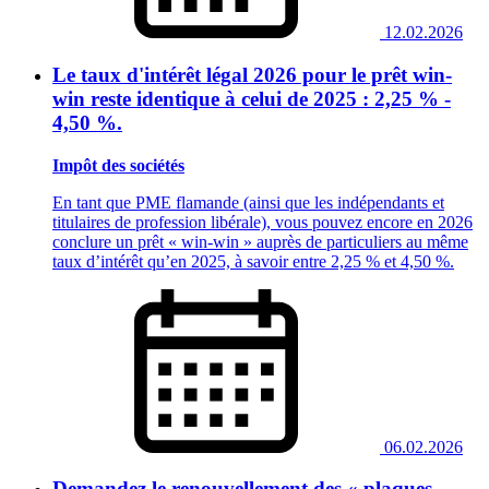
12.02.2026
Le taux d'intérêt légal 2026 pour le prêt win-
win reste identique à celui de 2025 : 2,25 % -
4,50 %.
Impôt des sociétés
En tant que PME flamande (ainsi que les indépendants et
titulaires de profession libérale), vous pouvez encore en 2026
conclure un prêt « win-win » auprès de particuliers au même
taux d’intérêt qu’en 2025, à savoir entre 2,25 % et 4,50 %.
06.02.2026
Demandez le renouvellement des « plaques