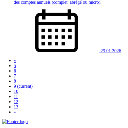
des comptes annuels (complet, abrégé ou micro).
29.01.2026
«
5
6
7
8
9
(current)
10
11
12
13
»